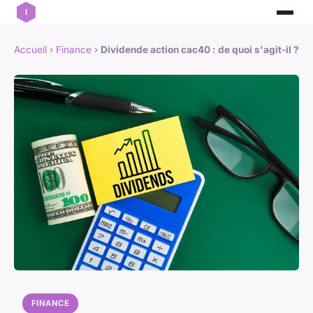
Accueil
›
Finance
›
Dividende action cac40 : de quoi s'agit-il ?
FINANCE